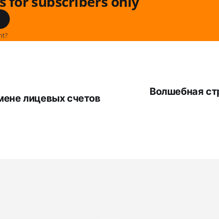
is for subscribers only
nt?
Sign in
Волшебная ст
мене лицевых счетов