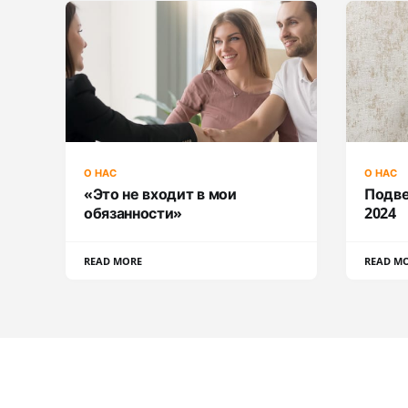
О НАС
О НАС
«Это не входит в мои
Подве
обязанности»
2024
READ MORE
READ M