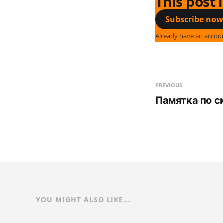
This post 
Subscribe now
Already have an accou
PREVIOUS
Памятка по с
YOU MIGHT ALSO LIKE...